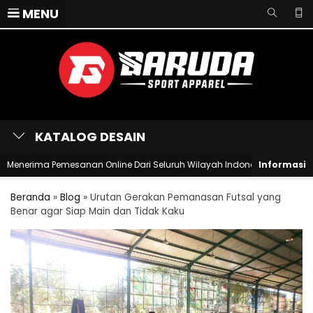
MENU
KATALOG DESAIN
ma Pemesanan Online Dari Seluruh Wilayah Indonesia
Selamat Dat
Beranda
»
Blog
»
Urutan Gerakan Pemanasan Futsal yang
Benar agar Siap Main dan Tidak Kaku