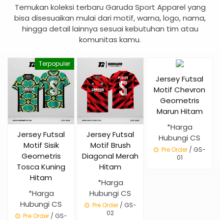
Temukan koleksi terbaru Garuda Sport Apparel yang
bisa disesuaikan mulai dari motif, warna, logo, nama,
hingga detail lainnya sesuai kebutuhan tim atau
komunitas kamu.
Terpopuler
Jersey Futsal
Motif Chevron
Geometris
Marun Hitam
*Harga
Jersey Futsal
Jersey Futsal
Hubungi CS
Motif Sisik
Motif Brush
Pre Order
/ GS-
Geometris
Diagonal Merah
01
Tosca Kuning
Hitam
Hitam
*Harga
*Harga
Hubungi CS
Hubungi CS
Pre Order
/ GS-
02
Pre Order
/ GS-