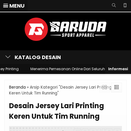
MENU
KATALOG DESAIN
 Printing
Menerima Pemesanan Online Dari Seluruh Wilayah Indon
Beranda
»
Arsip Kategori "Desain Jersey Lari Printing
Keren Untuk Tim Running"
Desain Jersey Lari Printing
Keren Untuk Tim Running