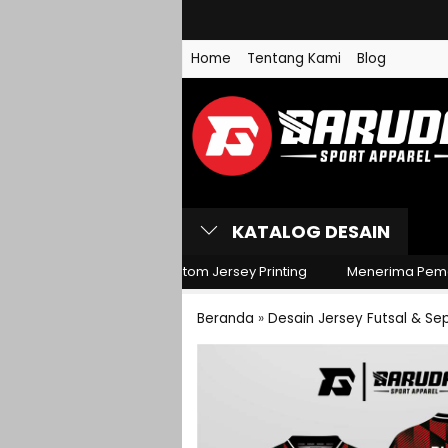
Jersey Futsal Motif Brush
Home
Tentang Kami
Blog
Jersey Futsal Motif Sisik
H
Jersey Futsal Motif Chev
Hitam
KATALOG DESAIN
port Apparel
Custom Jersey Printing
Menerima Pemesanan 
Beranda
»
Desain Jersey Futsal & Sep