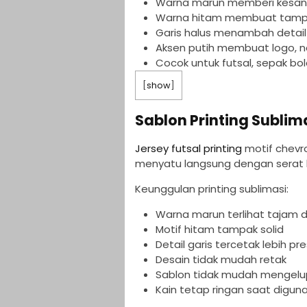
Warna marun memberi kesan 
Warna hitam membuat tampila
Garis halus menambah detail 
Aksen putih membuat logo, 
Cocok untuk futsal, sepak bo
[
show
]
Sablon Printing Subli
Jersey futsal printing
motif chevro
menyatu langsung dengan serat ka
Keunggulan printing sublimasi:
Warna marun terlihat tajam 
Motif hitam tampak solid
Detail garis tercetak lebih pre
Desain tidak mudah retak
Sablon tidak mudah mengel
Kain tetap ringan saat digun