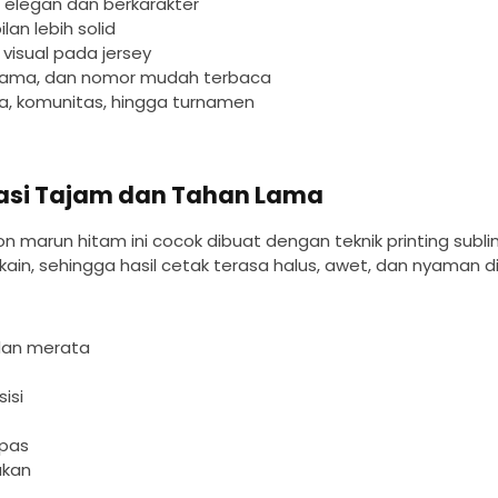
elegan dan berkarakter
n lebih solid
visual pada jersey
nama, dan nomor mudah terbaca
la, komunitas, hingga turnamen
masi Tajam dan Tahan Lama
n marun hitam ini cocok dibuat dengan teknik printing subli
in, sehingga hasil cetak terasa halus, awet, dan nyaman di
dan merata
sisi
upas
akan