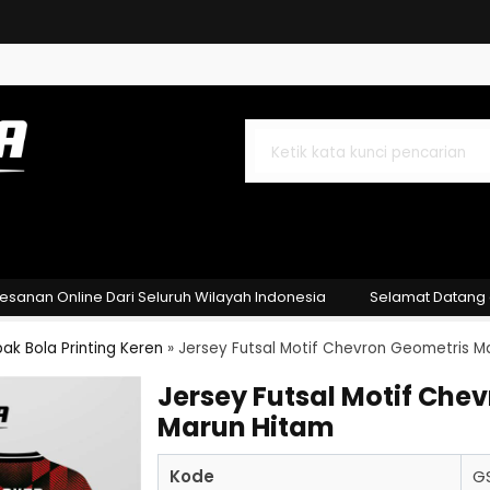
 Diagonal Merah Hitam
 Geometris Tosca Kuning
ron Geometris Marun
Online Dari Seluruh Wilayah Indonesia
Selamat Datang di Ga
ak Bola Printing Keren
»
Jersey Futsal Motif Chevron Geometris M
Jersey Futsal Motif Che
Marun Hitam
Kode
G