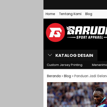
Jersey Futsal Motif Brush 
Home
Tentang Kami
Blog
Jersey Futsal Motif Chev
Hitam....
Jersey Futsal Motif Sisik
H....
KATALOG DESAIN
da Sport Apparel
Custom Jersey Printing
Menerima Pemesa
Beranda
»
Blog
»
Panduan Jadi Gelan