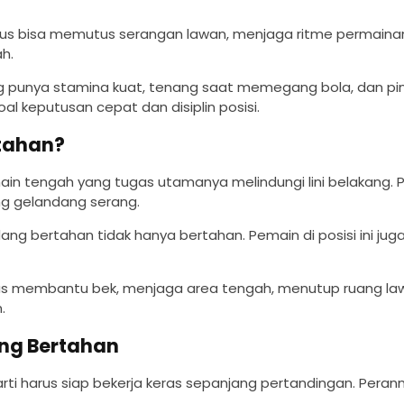
us bisa memutus serangan lawan, menjaga ritme permaina
h.
ang punya stamina kuat, tenang saat memegang bola, dan 
oal keputusan cepat dan disiplin posisi.
rtahan?
 tengah yang tugas utamanya melindungi lini belakang. Pos
ng gelandang serang.
g bertahan tidak hanya bertahan. Pemain di posisi ini juga
rus membantu bek, menjaga area tengah, menutup ruang l
.
ng Bertahan
ti harus siap bekerja keras sepanjang pertandingan. Peranny