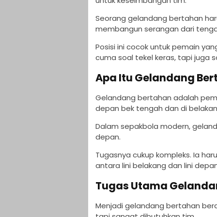
untuk keseimbangan tim.
Seorang gelandang bertahan har
membangun serangan dari tenga
Posisi ini cocok untuk pemain y
cuma soal tekel keras, tapi juga s
Apa Itu Gelandang Be
Gelandang bertahan adalah pemain
depan bek tengah dan di belaka
Dalam sepakbola modern, gelandan
depan.
Tugasnya cukup kompleks. Ia ha
antara lini belakang dan lini depan
Tugas Utama Gelanda
Menjadi gelandang bertahan berar
tapi sangat dibutuhkan tim.