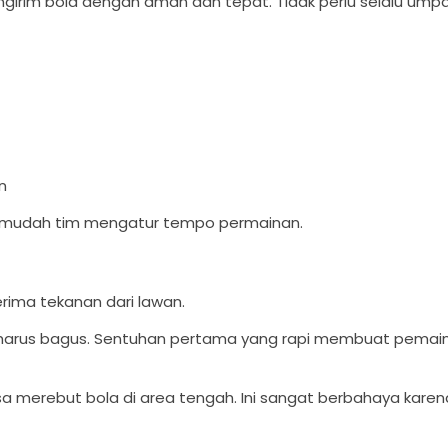
engirim bola dengan aman dan tepat. Tidak perlu selalu umpa
n
n mudah tim mengatur tempo permainan.
ima tekanan dari lawan.
a harus bagus. Sentuhan pertama yang rapi membuat pemain
bisa merebut bola di area tengah. Ini sangat berbahaya kare