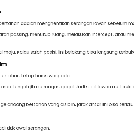
n
 bertahan adalah menghentikan serangan lawan sebelum ma
ah passing, menutup ruang, melakukan intercept, atau mer
al maju. Kalau salah posisi, lini belakang bisa langsung terbuk
Tim
bertahan tetap harus waspada.
rea tengah jika serangan gagal. Jadi saat lawan melakukan 
landang bertahan yang disiplin, jarak antar lini bisa terlalu 
i titik awal serangan.