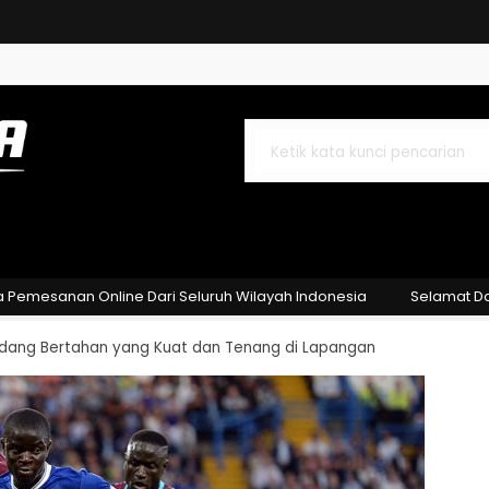
Diagonal Merah Hitam....
ron Geometris Marun
 Geometris Tosca Kuning
nan Online Dari Seluruh Wilayah Indonesia
Selamat Datang di
dang Bertahan yang Kuat dan Tenang di Lapangan