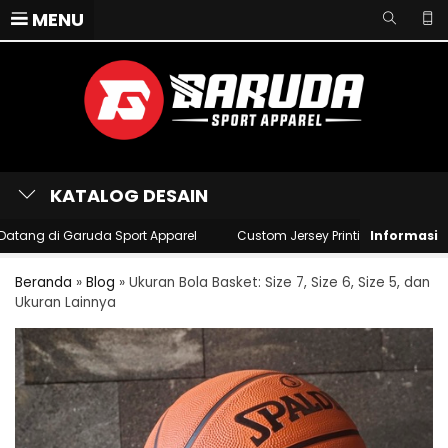
MENU
KATALOG DESAIN
ng di Garuda Sport Apparel
Custom Jersey Printing
Menerima
Beranda
»
Blog
»
Ukuran Bola Basket: Size 7, Size 6, Size 5, dan
Ukuran Lainnya