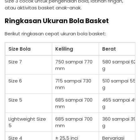
Size 3 cocok untuk pengenalan bola, latihan ringan,
atau aktivitas basket anak-anak.
Ringkasan Ukuran Bola Basket
Berikut ringkasan cepat ukuran bola basket:
Size Bola
Keliling
Berat
Size 7
750 sampai 770
580 sampai 620
mm
g
Size 6
715 sampai 730
510 sampai 550
mm
g
Size 5
685 sampai 700
465 sampai 49
mm
g
Lightweight Size
685 sampai 700
360 sampai 390
5
mm
g
Size 4
± 25,5 inci
Bervariasi